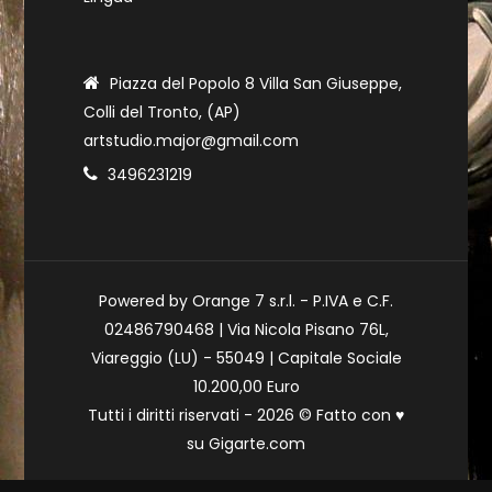
Piazza del Popolo 8 Villa San Giuseppe,
Colli del Tronto, (AP)
artstudio.major@gmail.com
3496231219
Powered by Orange 7 s.r.l. - P.IVA e C.F.
02486790468 | Via Nicola Pisano 76L,
Viareggio (LU) - 55049 | Capitale Sociale
10.200,00 Euro
Tutti i diritti riservati - 2026 © Fatto con
♥
su
Gigarte.com