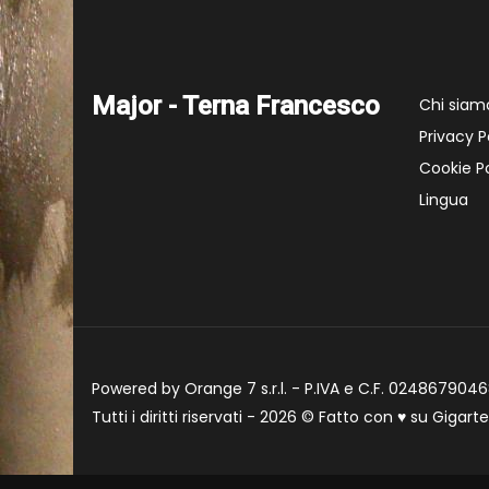
Major - Terna Francesco
Chi siam
Privacy P
Cookie Po
Lingua
Powered by Orange 7 s.r.l. - P.IVA e C.F. 02486790468
Tutti i diritti riservati - 2026 © Fatto con
♥
su
Gigart