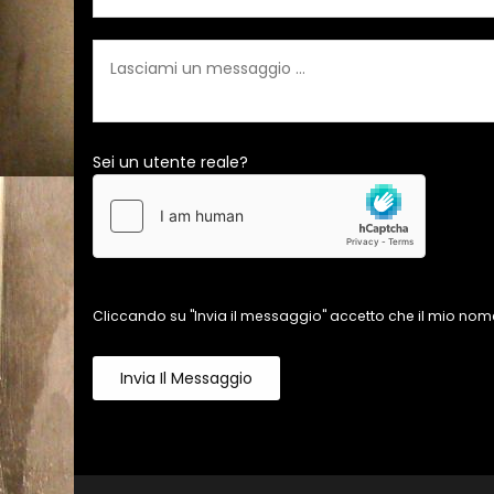
Sei un utente reale?
Cliccando su "Invia il messaggio" accetto che il mio nome
Invia Il Messaggio