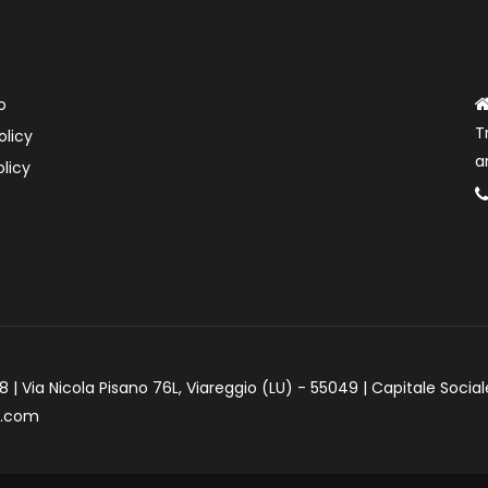
o
T
olicy
a
licy
 | Via Nicola Pisano 76L, Viareggio (LU) - 55049 | Capitale Social
e.com